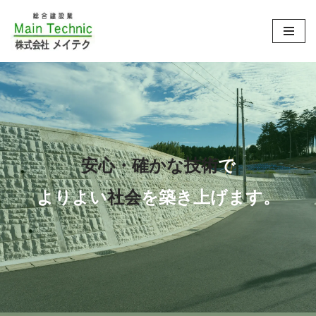
コ
ン
テ
ン
ツ
へ
ス
安心・確かな技術
で
キ
ッ
よりよい
社会
を築き上げ
ます。
プ