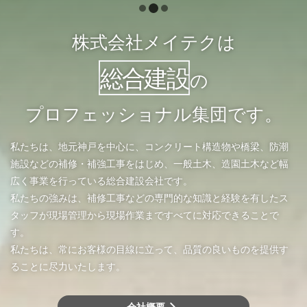
株式会社メイテクは
総合建設
の
プロフェッショナル集団です。
私たちは、地元神戸を中心に、コンクリート構造物や橋梁、防潮
施設などの補修・補強工事をはじめ、一般土木、造園土木など幅
広く事業を行っている総合建設会社です。
私たちの強みは、補修工事などの専門的な知識と経験を有したス
タッフが現場管理から現場作業まですべてに対応できることで
す。
私たちは、常にお客様の目線に立って、品質の良いものを提供す
ることに尽力いたします。
会社概要