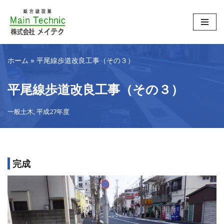
コ
ン
テ
ホーム
»
平尾線歩道改良工事（その３）
ン
ツ
平尾線歩道改良工事（その３）
へ
ス
一般土木
,
平成27年度
キ
ッ
プ
完成